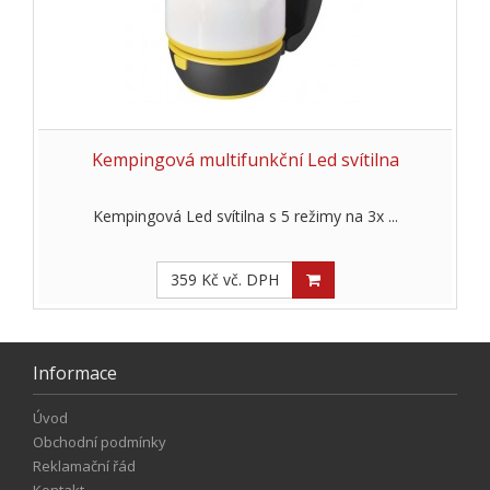
Kempingová multifunkční Led svítilna
Kempingová Led svítilna s 5 režimy na 3x ...
359 Kč vč. DPH
Informace
Úvod
Obchodní podmínky
Reklamační řád