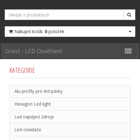
Nákupní košík:
0
položek
Grest - LED Osvětlení
Toggl
navig
KATEGORIE
Alu profily pro led pásky
Hexagon Led light
Led napájecí zdroje
Led ovladače