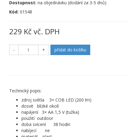
Dostupnost:
na objednávku (dodání za 3-5 dnů)
Kód:
01548
229 Kč vč. DPH
-
+
přidat do košíku
Technický popis:
zdroj světla 3× COB LED (200 lm)
dosvit blízké okolí
napájení 3× AA 1,5 V (tužka)
použití outdoor
doba svícení 38 hodin
nabíjecí ne
materiál plast