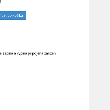
H
řidat do košíku
 zapíná a vypíná připojená zařízení,