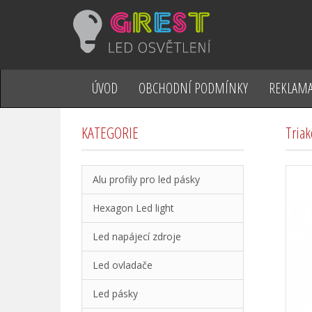
ÚVOD
OBCHODNÍ PODMÍNKY
REKLAMA
KATEGORIE
Triak
Alu profily pro led pásky
Hexagon Led light
Led napájecí zdroje
Led ovladače
Led pásky