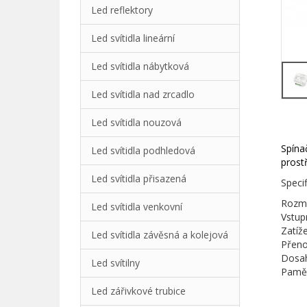
Led reflektory
Led svítidla lineární
Led svítidla nábytková
Led svítidla nad zrcadlo
Led svítidla nouzová
Spína
Led svítidla podhledová
prost
Led svítidla přisazená
Speci
Rozmě
Led svítidla venkovní
Vstup
Zatíž
Led svítidla závěsná a kolejová
Přeno
Dosa
Led svítilny
Paměť
Led zářivkové trubice