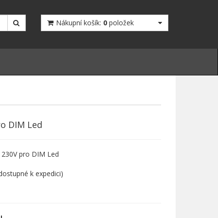
Nákupní košík:
0
položek
ro DIM Led
 230V pro DIM Led
ostupné k expedici)