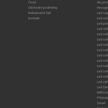
Úvod
Alu pro
Obchodní podmínky
Hexagon
Reklamační řád
Led nap
Kontakt
Led ov
Led pá
Led ref
Led svít
Led sví
Led sví
Led sví
Led sví
Led sví
Led sví
Led sví
Led svít
Led zář
Led žá
Měřící 
Přísluš
Smart