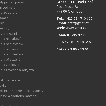
Grest - LED Osvětlení
fily pro led pásky
Poupětova 2a
 Led light
779 00 Olomouc
ájecí zdroje
ladače
Tel.:
+420 724 710 660
sky
Email:
petr@grest.cz
Web:
www.grest.cz
lektory
idla lineární
Pondělí - čtvrtek
tidla nábytková
9:00-12:00 13:00-16:30
tidla nad zrcadlo
tidla nouzová
Pátek - 9:00 - 13:00
tidla podhledová
tidla přisazená
tidla venkovní
tidla závěsná a kolejová
ilny
ivkové trubice
rovky
technika, meteostanice, zvonky
enství a spotřební materiál