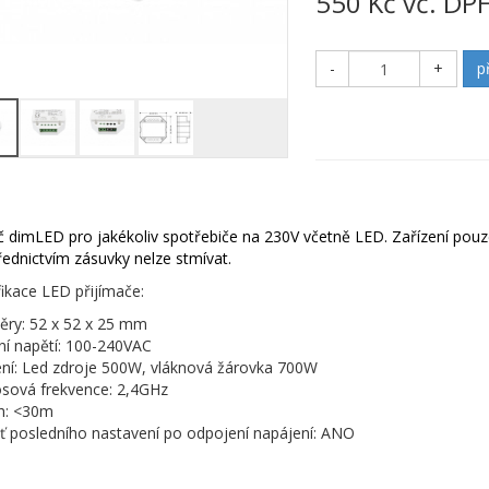
550 Kč vč. DP
-
+
p
č dimLED pro jakékoliv spotřebiče na 230V včetně LED. Zařízení pouze
řednictvím zásuvky nelze stmívat.
fikace LED přijímače:
ry: 52 x 52 x 25 mm
ní napětí: 100-240VAC
ení: Led zdroje 500W, vláknová žárovka 700W
sová frekvence: 2,4GHz
h: <30m
 posledního nastavení po odpojení napájení: ANO