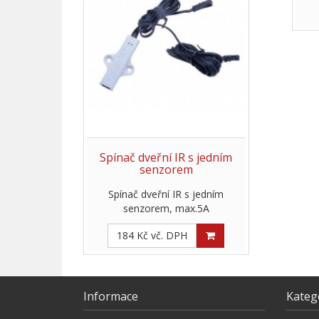
Spínač dveřní IR s jedním
senzorem
Spínač dveřní IR s jedním
senzorem, max.5A
184 Kč vč. DPH
Informace
Kateg