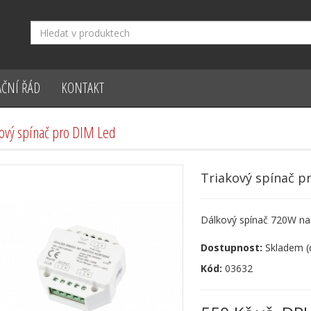
ČNÍ ŘÁD
KONTAKT
ový spínač pro DIM Led
Triakový spínač p
Dálkový spínač 720W na
Dostupnost:
Skladem (d
Kód:
03632